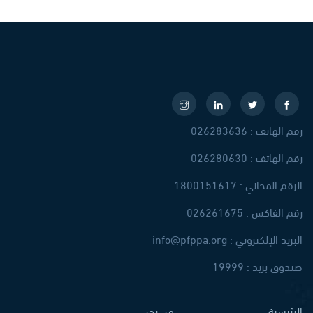
رقم الهاتف : 026283636
رقم الهاتف : 026280630
الرقم المجاني : 1800151617
رقم الفاكس : 026261675
البريد الإلكتروني : info@pfppa.org
صندوق بريد : 19999
الرئيسية
من نحن